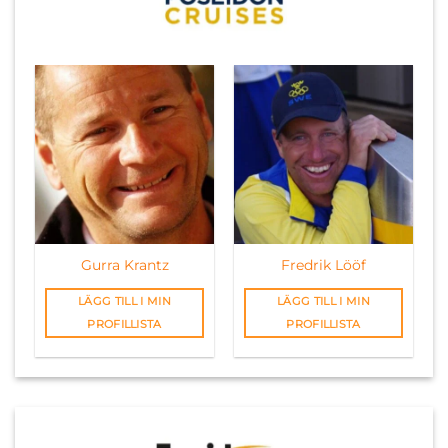
Gurra Krantz
Fredrik Lööf
LÄGG TILL I MIN
LÄGG TILL I MIN
PROFILLISTA
PROFILLISTA