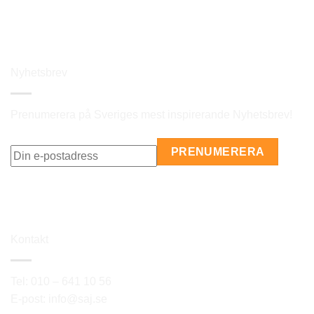
LÄGG TILL I MIN PROFILLISTA
Nyhetsbrev
Prenumerera på Sveriges mest inspirerande Nyhetsbrev!
Kontakt
Tel: 010 – 641 10 56
E-post: info@saj.se