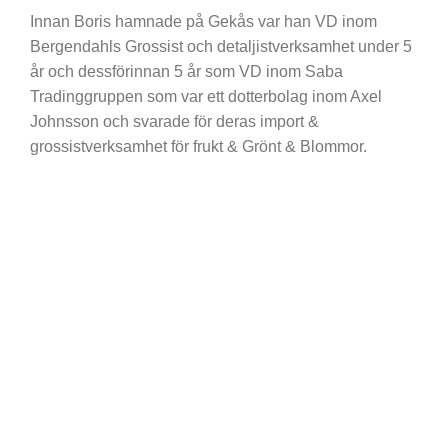
Innan Boris hamnade på Gekås var han VD inom
Bergendahls Grossist och detaljistverksamhet under 5
år och dessförinnan 5 år som VD inom Saba
Tradinggruppen som var ett dotterbolag inom Axel
Johnsson och svarade för deras import &
grossistverksamhet för frukt & Grönt & Blommor.
Fredrik Lindström
LÄGG TILL I MIN PROFILLISTA
Rickard Wilhelmsson