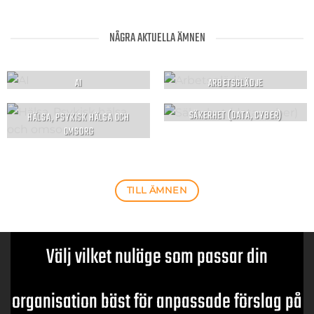
NÅGRA AKTUELLA ÄMNEN
AI
ARBETSGLÄDJE
SÄKERHET (DATA, CYBER)
HÄLSA, PSYKISK HÄLSA OCH
OMSORG
TILL ÄMNEN
Välj vilket nuläge som passar din
organisation bäst för anpassade förslag på