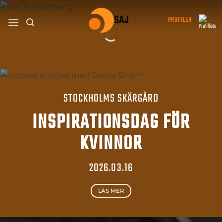
Skip
SAJ
to
PROFILER
EVENEMANG
content
AKTUELLT
STOCKHOLMS SKÄRGÅRD
INSPIRATIONSDAG FÖR
KVINNOR
2026.03.16
LÄS MER