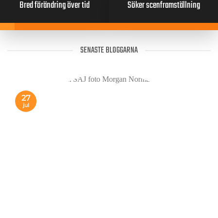
Bred förändring över tid
Söker scenframställning
SENASTE BLOGGARNA
27
jul