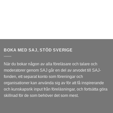
Fredrik Lindström
LISTA
LÄGG TILL I MIN PROFILLISTA
BOKA MED SAJ, STÖD SVERIGE
När du bokar någon av alla föreläsare och talare och
moderatorer genom SAJ går en del av arvodet till
SAJ-
fonden
, ett separat konto som föreningar och
organisationer kan använda sig av för att få inspirerande
och kunskapsrik input från föreläsningar, och fortsätta göra
skillnad för de som behöver det som mest.