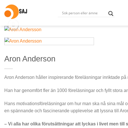
Skip
to
content
Aron Anderson
Aron Anderson håller inspirerande föreläsningar inriktade på mo
Han har genomfört fler än 1000 föreläsningar och fyllt stora 
Hans motivationsföreläsningar om hur man ska nå sina mål och
en spännande och fascinerande upplevelse att lyssna till Aron
– Vi alla har olika förutsättningar att lyckas i livet men t