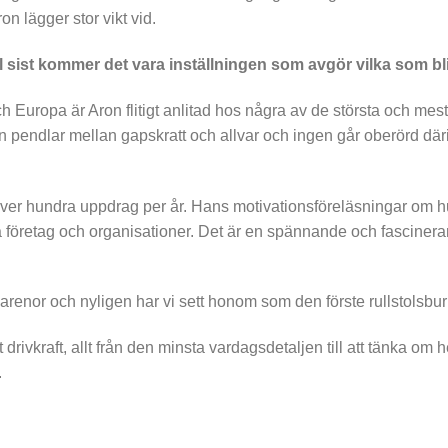
on lägger stor vikt vid.
 till sist kommer det vara inställningen som avgör vilka som b
Europa är Aron flitigt anlitad hos några av de största och mest
ken pendlar mellan gapskratt och allvar och ingen går oberörd däri
över hundra uppdrag per år. Hans motivationsföreläsningar om h
företag och organisationer. Det är en spännande och fascinerande
a arenor och nyligen har vi sett honom som den förste rullstolsb
tt drivkraft, allt från den minsta vardagsdetaljen till att tänka 
.