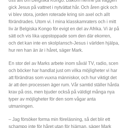
oss allt om Belgiska Kongo. Bakom henne på väggen
gick Jesus på vattnet i nytvättat hår. Och åren gick och
vi blev stora, jorden roterade kring sin axel och allt
förändrades. Utom vi. I mina klasskamraters och i mitt
liv är Belgiska Kongo för evigt en del av Afrika. Vi är på
sätt och vis lika uppstoppade som den där ekorren,
och det kan inte en skolplansch-Jesus i världen hjälpa,
hur ren han än är i håret, säger Mark.
En stor del av Marks arbete inom såväl TV, radio, scen
och böcker har handlat just om vilka möjligheter vi har
att förändras som vuxna människor, och hur viktigt det
är att den processen äger rum. Vår samtid ställer hårda
krav på oss, men bjuder också på väldigt många nya
typer av möjligheter för den som vågar anta
utmaningen.
– Jag försöker forma min föreläsning, så det blir ett
schampo inte för håret utan för hjärnan, säger Mark