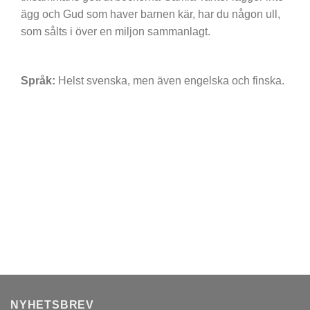
ägg och Gud som haver barnen kär, har du någon ull,
som sålts i över en miljon sammanlagt.
Språk:
Helst svenska, men även engelska och finska.
Rickard Wilhelmsson
Fredrik Lindström
LÄGG TILL I MIN
LÄGG TILL I MIN
PROFILLISTA
PROFILLISTA
NYHETSBREV