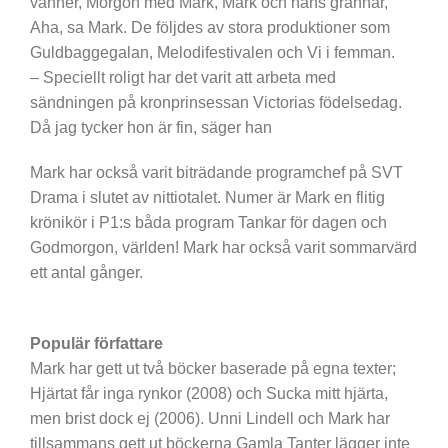
vänner, Morgon med Mark, Mark och hans grannar,
Aha, sa Mark. De följdes av stora produktioner som
Guldbaggegalan, Melodifestivalen och Vi i femman.
– Speciellt roligt har det varit att arbeta med
sändningen på kronprinsessan Victorias födelsedag.
Då jag tycker hon är fin, säger han
Mark har också varit biträdande programchef på SVT
Drama i slutet av nittiotalet. Numer är Mark en flitig
krönikör i P1:s båda program Tankar för dagen och
Godmorgon, världen! Mark har också varit sommarvärd
ett antal gånger.
Populär författare
Mark har gett ut två böcker baserade på egna texter;
Hjärtat får inga rynkor (2008) och Sucka mitt hjärta,
men brist dock ej (2006). Unni Lindell och Mark har
tillsammans gett ut böckerna Gamla Tanter lägger inte