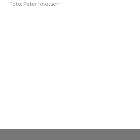
Foto: Peter Knutson
Fredrik Lindström
Rickard Wilhelmsson
LÄGG TILL I MIN
LÄGG TILL I MIN
PROFILLISTA
PROFILLISTA