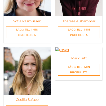
Sofia Rasmussen
Therese Alshammar
LÄGG TILL I MIN
LÄGG TILL I MIN
PROFILLISTA
PROFILLISTA
Mark Isitt
LÄGG TILL I MIN
PROFILLISTA
Cecilia Safaee