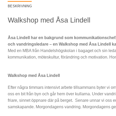
BESKRIVNING
Walkshop med Åsa Lindell
Åsa Lindell har en bakgrund som kommunikationschef, o
och vandringsledare – en Walkshop med Åsa Lindell kan
Med en MBA från Handelshögskolan i bagaget och sin ledare
kommunikation, möteskultur, förändring och motivation. Hon
Walkshop med Åsa Lindell
Efter några timmars intensivt arbete tillsammans byter vi om 
oss en bit från byn och går hem över kullarna. Under vand
friare, sinnet öppnare där på berget. Senare unnar vi os
samskapande. Morgondagens vandring. Morgondagens g