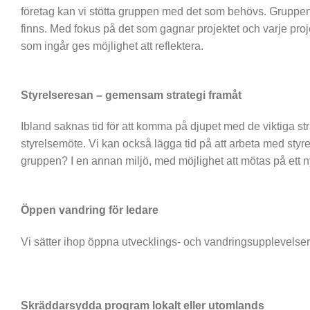
företag kan vi stötta gruppen med det som behövs. Gruppen få
finns. Med fokus på det som gagnar projektet och varje proj
som ingår ges möjlighet att reflektera.
Styrelseresan – gemensam strategi framåt
Ibland saknas tid för att komma på djupet med de viktiga stra
styrelsemöte. Vi kan också lägga tid på att arbeta med styre
gruppen? I en annan miljö, med möjlighet att mötas på ett nyt
Öppen vandring för ledare
Vi sätter ihop öppna utvecklings- och vandringsupplevelser f
Skräddarsydda program lokalt eller utomlands