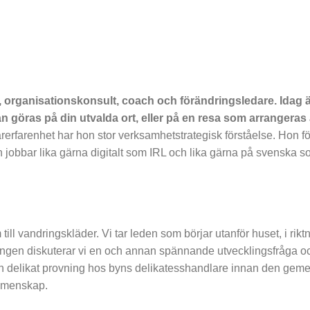
rganisationskonsult, coach och förändringsledare. Idag är
 göras på din utvalda ort, eller på en resa som arrangeras
rfarenhet har hon stor verksamhetstrategisk förståelse. Hon fö
 jobbar lika gärna digitalt som IRL och lika gärna på svenska s
till vandringskläder. Vi tar leden som börjar utanför huset, i rik
ringen diskuterar vi en och annan spännande utvecklingsfråga o
s en delikat provning hos byns delikatesshandlare innan den g
emenskap.