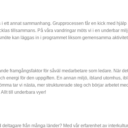
 i ett annat sammanhang. Grupprocessen får en kick med hjälp av
cklas tillsammans. På våra vandringar möts vi i en underbar miljö
psmöte kan läggas in i programmet liksom gemensamma aktivitet
e framgångsfaktor för såväl medarbetare som ledare. När det är 
s och energi för den uppgiften. En annan miljö, ibland utomhus, i
ömma tar vi nästa, mer strukturerade steg och börjar arbetet med
Allt till underbara vyer!
 Med deltagare från många länder? Med vår erfarenhet av interkul