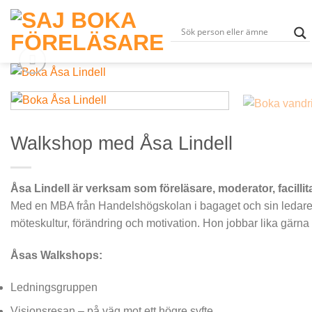
Skip
to
content
Walkshop med Åsa Lindell
Åsa Lindell är verksam som föreläsare, moderator, facilli
Med en MBA från Handelshögskolan i bagaget och sin ledarerf
möteskultur, förändring och motivation. Hon jobbar lika gärna
Åsas Walkshops:
Ledningsgruppen
Visionsresan – på väg mot ett högre syfte