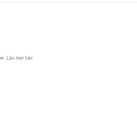
e. Läs mer här:
Peter Jihde
Rickard Wilhelmsso