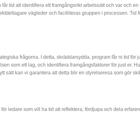
r tid att identifiera ett framgångsrikt arbetssätt och var och en
ektdeltagare vägleder och facilliteras gruppen i processen. Tid 
tegiska frågorna. I detta, skräddarsydda, program får ni tid för j
lsen som ett lag, och identifiera framgångsfaktorer för just er. H
t sätt kan vi garantera att detta blir en styrelseresa som gör ski
ör ledare som vill ha tid att reflektera, fördjupa och dela erfare