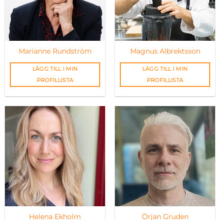
Marianne Rundström
Magnus Albrektsson
LÄGG TILL I MIN
LÄGG TILL I MIN
PROFILLISTA
PROFILLISTA
Helena Ekholm
Örjan Gruden