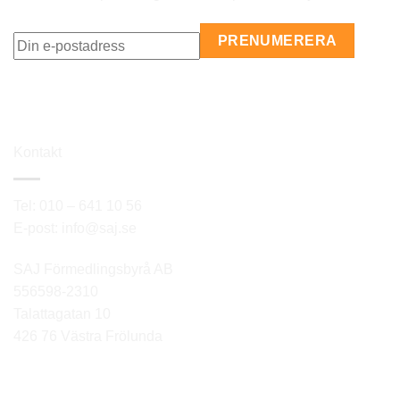
Kontakt
Tel: 010 – 641 10 56
E-post: info@saj.se
SAJ Förmedlingsbyrå AB
556598-2310
Talattagatan 10
426 76 Västra Frölunda