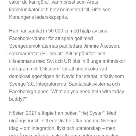
saker du kan göra”, vann priset som Årets
kommunikatör och blev nominerad till Stiftelsen
Konungens ledarskapspris.
Han har samlat in 50 000 kr med hjälp av sina
Facebook-vänner för att spela golf med
Sverigedemokraternas partiledare Jimmie Åkesson,
sommarpratat i P1 om att ”Allt är påhittat” och
tillsammans med Svt och UR låst in 8 unga människor
i programmet ”Diktatorn” för att undersöka vad
demokrati egentligen är. Navid har startat initiativ som
Sverige 3.0, Integratörerna, Samtalsaktivisterna och
Facebookgruppen ”What do you need help with today
buddy?”
Hösten 2017 släppte han boken ”Hej Syster”. Med
utgångspunkt i sitt eget liv berättar han om Sverige
idag – om integration, flykt och utanförskap – men
också om språkets makt att sammanföra människor.