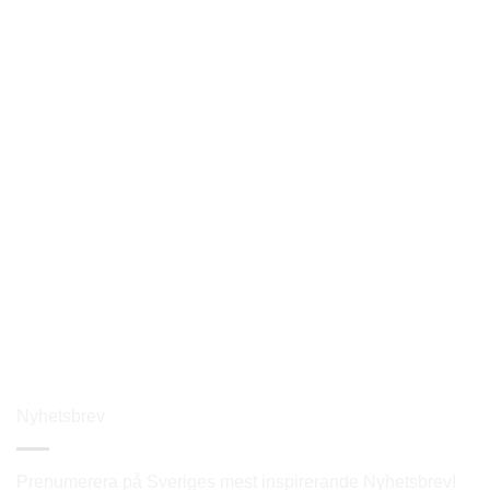
Rickard Wilhelmsson
LÄGG TILL I MIN PROFILLISTA
Fredrik Lindström
LÄGG TILL I MIN PROFILLISTA
Nyhetsbrev
Prenumerera på Sveriges mest inspirerande Nyhetsbrev!