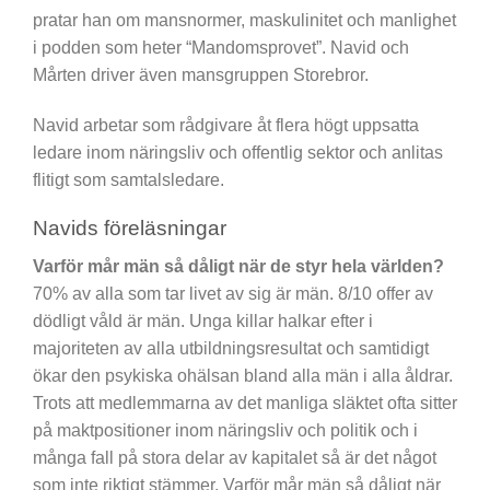
pratar han om mansnormer, maskulinitet och manlighet
i podden som heter “Mandomsprovet”. Navid och
Mårten driver även mansgruppen Storebror.
Navid arbetar som rådgivare åt flera högt uppsatta
ledare inom näringsliv och offentlig sektor och anlitas
flitigt som samtalsledare.
Navids föreläsningar
Varför mår män så dåligt när de styr hela världen?
70% av alla som tar livet av sig är män. 8/10 offer av
dödligt våld är män. Unga killar halkar efter i
majoriteten av alla utbildningsresultat och samtidigt
ökar den psykiska ohälsan bland alla män i alla åldrar.
Trots att medlemmarna av det manliga släktet ofta sitter
på maktpositioner inom näringsliv och politik och i
många fall på stora delar av kapitalet så är det något
som inte riktigt stämmer. Varför mår män så dåligt när