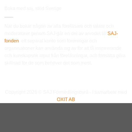
Boka med saj, stöd Sverige
När du bokar någon av alla föreläsare och talare och
moderatorer genom SAJ går en del av arvodet till
SAJ-
fonden
, ett separat konto som föreningar och
organisationer kan använda sig av för att få inspirerande
och kunskapsrik input från föreläsningar, och fortsätta göra
skillnad för de som behöver det som mest.
Copyright 2026 © SAJ Förmedlingsbyrå - I samarbete med
OXIT AB