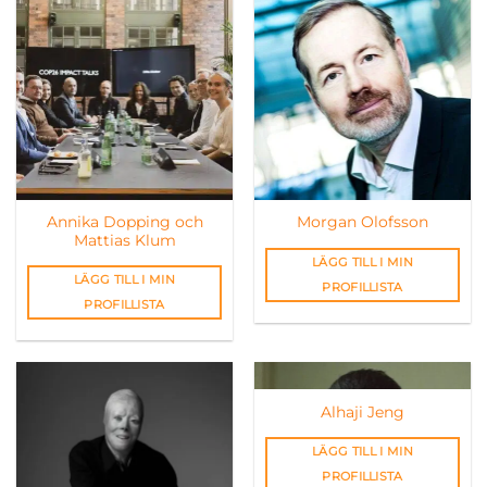
Annika Dopping och
Morgan Olofsson
Mattias Klum
LÄGG TILL I MIN
LÄGG TILL I MIN
PROFILLISTA
PROFILLISTA
Alhaji Jeng
LÄGG TILL I MIN
PROFILLISTA