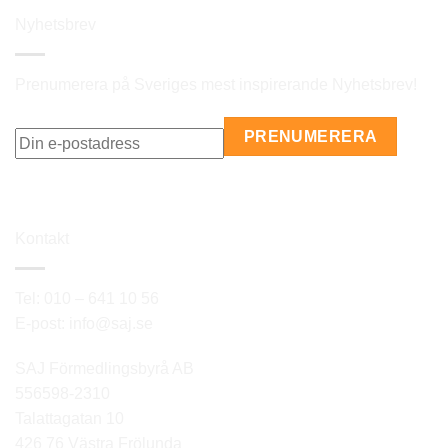
Nyhetsbrev
Prenumerera på Sveriges mest inspirerande Nyhetsbrev!
Kontakt
Tel: 010 – 641 10 56
E-post: info@saj.se
SAJ Förmedlingsbyrå AB
556598-2310
Talattagatan 10
426 76 Västra Frölunda