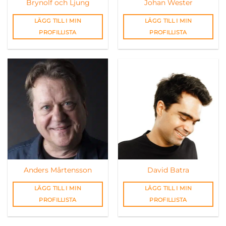
Brynolf och Ljung
Johan Wester
LÄGG TILL I MIN
LÄGG TILL I MIN
PROFILLISTA
PROFILLISTA
Anders Mårtensson
David Batra
LÄGG TILL I MIN
LÄGG TILL I MIN
PROFILLISTA
PROFILLISTA