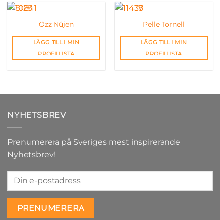
Özz Nûjen
Pelle Tornell
LÄGG TILL I MIN
LÄGG TILL I MIN
PROFILLISTA
PROFILLISTA
NYHETSBREV
Prenumerera på Sveriges mest inspirerande
Nyhetsbrev!