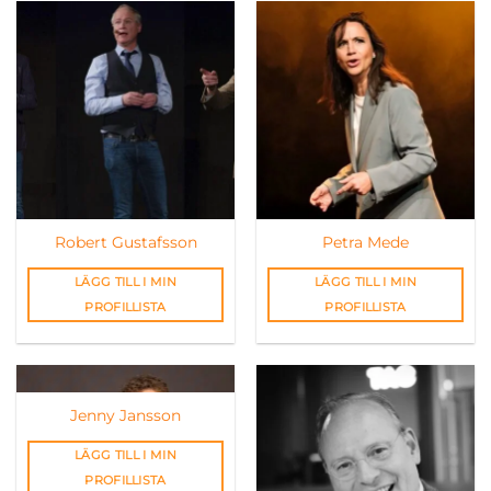
Robert Gustafsson
Petra Mede
LÄGG TILL I MIN
LÄGG TILL I MIN
PROFILLISTA
PROFILLISTA
Jenny Jansson
LÄGG TILL I MIN
PROFILLISTA