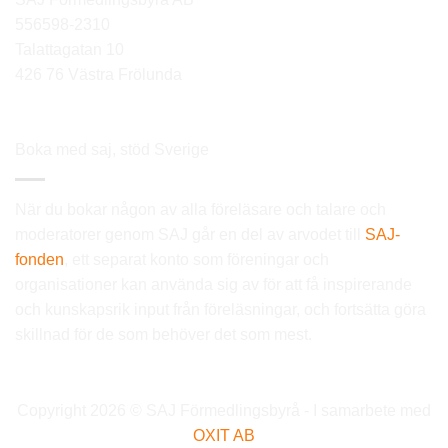
556598-2310
Talattagatan 10
426 76 Västra Frölunda
Boka med saj, stöd Sverige
När du bokar någon av alla föreläsare och talare och
moderatorer genom SAJ går en del av arvodet till
SAJ-
fonden
, ett separat konto som föreningar och
organisationer kan använda sig av för att få inspirerande
och kunskapsrik input från föreläsningar, och fortsätta göra
skillnad för de som behöver det som mest.
Copyright 2026 © SAJ Förmedlingsbyrå - I samarbete med
OXIT AB