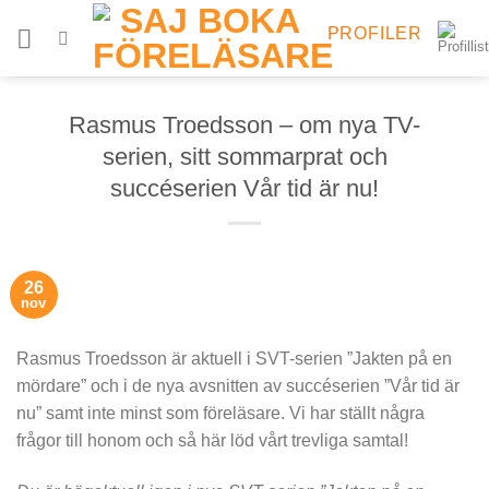
Skip
PROFILER
to
content
Rasmus Troedsson – om nya TV-
serien, sitt sommarprat och
succéserien Vår tid är nu!
26
nov
Rasmus Troedsson är aktuell i SVT-serien ”Jakten på en
mördare” och i de nya avsnitten av succéserien ”Vår tid är
nu” samt inte minst som föreläsare. Vi har ställt några
frågor till honom och så här löd vårt trevliga samtal!