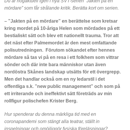
Du är högaktuell igen i nya SVT-serien ”Jakten på en
mördare” som får strålande kritik. Berätta kort om serien.
– ”Jakten på en mördare” en berättelse som kretsar
kring mordet på 10-åriga Helen som mördades på ett
bestialiskt sätt och blev ett nationellt trauma. Tror att
det näst efter Palmemordet är den mest omfattande
polisutredningen. Förutom sökandet efter hennes
mördare så tas vi på en resa i ett folkhem som vittrar
sönder och där inte bara människor utan även
nordöstra Skånes landskap utsätts för ett övergrepp.
Men det handlar också om en ny ledarstil i det
offentliga s.k. ”new public management” och som på
ett irriterande och ineffektivt sätt företräds av min
rollfigur polischefen Krister Berg.
Hur spenderar du denna märkliga tid med en
coronapandemi som stängt alla teatrar, ställt in
inspelningar och omöjliggör fysiska föreläsningar?