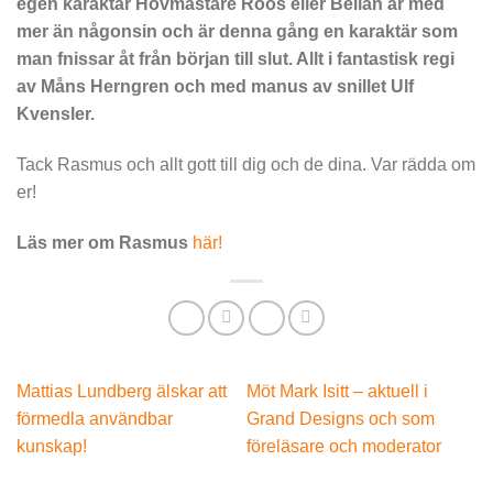
egen karaktär Hovmästare Roos eller Bellan är med
mer än någonsin och är denna gång en karaktär som
man fnissar åt från början till slut. Allt i fantastisk regi
av Måns Herngren och med manus av snillet Ulf
Kvensler.
Tack Rasmus och allt gott till dig och de dina. Var rädda om
er!
Läs mer om Rasmus
här!
Mattias Lundberg älskar att
Möt Mark Isitt – aktuell i
förmedla användbar
Grand Designs och som
kunskap!
föreläsare och moderator