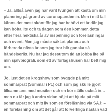
– Ja, alltså även jag har varit tvungen att kasta om min
planering på grund av coronapandemin. Men i mitt fall
känns det mest skönt för jag har behövt ett år där jag
kan höfta lite och ta dagen som den kommer, detta
efter flera hektiska år av inspelning och föreläsningar
och event. Men jag måste såklart planera och
förbereda nästa år som jag tror blir ganska så
händelserikt. Nu har jag dessutom tid att jobba lite på
min självbiografi, som ett av förlagshusen har bett mig
om.
Jo, just det en krogshow som byggde på mitt
sommarprat (Sommar i P1) och som jag skulle gjort
tillsammans med musiker och en kör ställs också in…
men nu får jag å andra sidan nöjet att bjuda på mitt
sommarprat och mitt liv som en föreläsning via SAJ: –
en föreläsning om att det går att förverkliga nästan vad