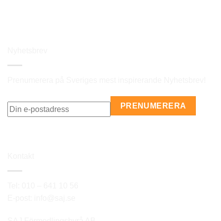
Nyhetsbrev
Prenumerera på Sveriges mest inspirerande Nyhetsbrev!
Kontakt
Tel: 010 – 641 10 56
E-post: info@saj.se
SAJ Förmedlingsbyrå AB