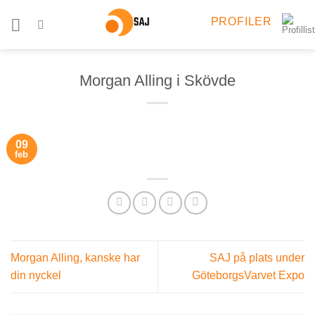
Skip
PROFILER
to
content
Morgan Alling i Skövde
09
feb
Morgan Alling, kanske har
SAJ på plats under
din nyckel
GöteborgsVarvet Expo