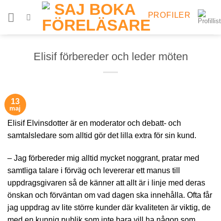
Skip
PROFILER
to
content
Elisif förbereder och leder möten
13
maj
Elisif Elvinsdotter är en moderator och debatt- och
samtalsledare som alltid gör det lilla extra för sin kund.
– Jag förbereder mig alltid mycket noggrant, pratar med
samtliga talare i förväg och levererar ett manus till
uppdragsgivaren så de känner att allt är i linje med deras
önskan och förväntan om vad dagen ska innehålla. Ofta får
jag uppdrag av lite större kunder där kvaliteten är viktig, de
med en kunnig publik som inte bara vill ha någon som