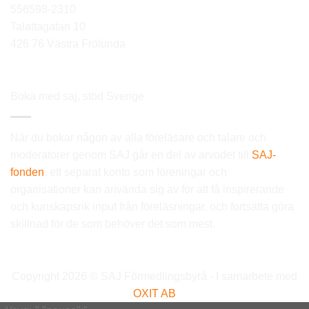
556598-2310
Talattagatan 10
426 76 Västra Frölunda
Boka med saj, stöd Sverige
När du bokar någon av alla föreläsare och talare och
moderatorer genom SAJ går en del av arvodet till
SAJ-
fonden
, ett separat konto som föreningar och
organisationer kan använda sig av för att få inspirerande
och kunskapsrik input från föreläsningar, och fortsätta göra
skillnad för de som behöver det som mest.
Copyright 2026 © SAJ Förmedlingsbyrå - I samarbete med
OXIT AB