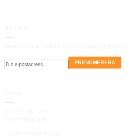
Nyhetsbrev
Prenumerera på Sveriges mest inspirerande Nyhetsbrev!
Kontakt
Tel: 010 – 641 10 56
E-post: info@saj.se
SAJ Förmedlingsbyrå AB