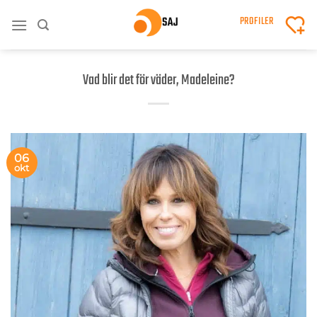
Skip
PROFILER
to
content
Vad blir det för väder, Madeleine?
06
okt