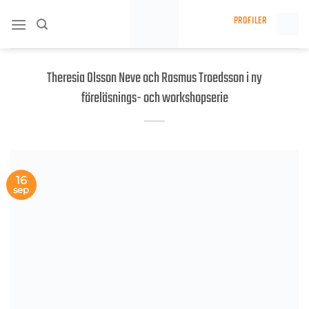
Skip
PROFILER
to
content
Theresia Olsson Neve och Rasmus Troedsson i ny
föreläsnings- och workshopserie
16
sep