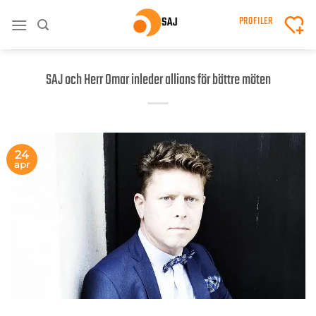
Skip
PROFILER
to
content
SAJ och Herr Omar inleder allians för bättre möten
24
apr