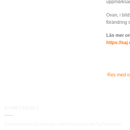
uppmärks
Ovan, i bil
förändring 
Läs mer om
https://saj
Res med oss
NYHETSBREV
Prenumerera på Sveriges mest inspirerande Nyhetsbrev!