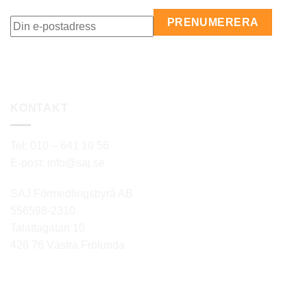
KONTAKT
Tel: 010 – 641 10 56
E-post: info@saj.se
SAJ Förmedlingsbyrå AB
556598-2310
Talattagatan 10
426 76 Västra Frölunda