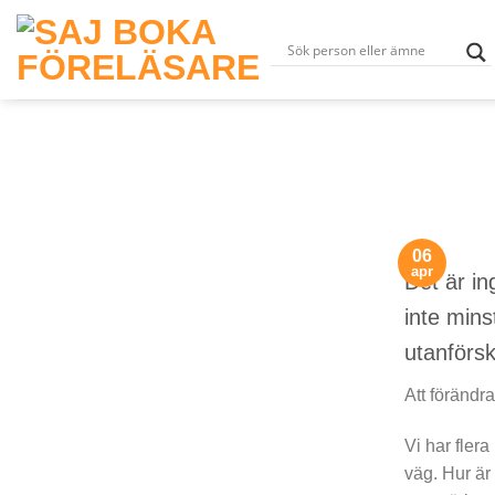
Skip
to
content
06
apr
Det är in
inte mins
utanförsk
Att förändra
Vi har flera
väg. Hur är 