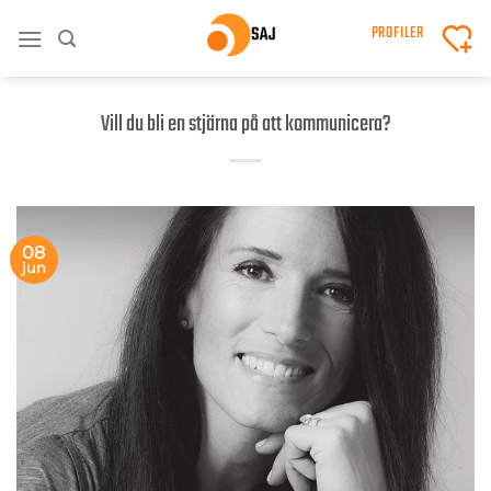
Skip
PROFILER
to
content
Vill du bli en stjärna på att kommunicera?
08
jun