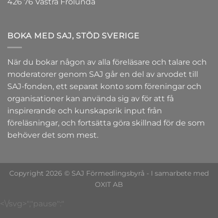
426 76 Västra Frölunda
BOKA MED SAJ, STÖD SVERIGE
När du bokar någon av alla föreläsare och talare och
moderatorer genom SAJ går en del av arvodet till
SAJ-fonden
, ett separat konto som föreningar och
organisationer kan använda sig av för att få
inspirerande och kunskapsrik input från
föreläsningar, och fortsätta göra skillnad för de som
behöver det som mest.
Copyright 2026 © SAJ Förmedlingsbyrå - I samarbete med
OXIT AB
<\/svg>","pause":"