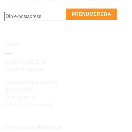
Kontakt
Tel: 010 – 641 10 56
E-post: info@saj.se
SAJ Förmedlingsbyrå AB
556598-2310
Talattagatan 10
426 76 Västra Frölunda
Boka med saj, stöd Sverige