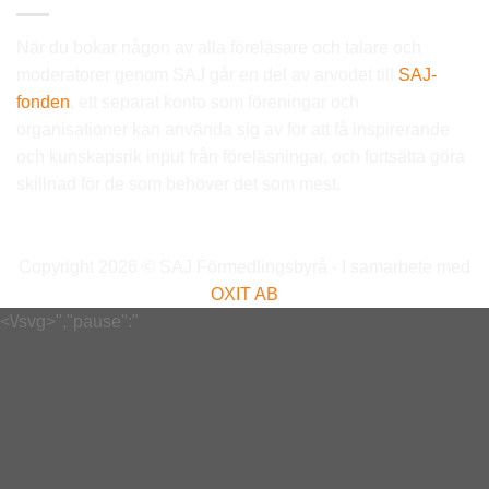
När du bokar någon av alla föreläsare och talare och
moderatorer genom SAJ går en del av arvodet till
SAJ-
fonden
, ett separat konto som föreningar och
organisationer kan använda sig av för att få inspirerande
och kunskapsrik input från föreläsningar, och fortsätta göra
skillnad för de som behöver det som mest.
Copyright 2026 © SAJ Förmedlingsbyrå - I samarbete med
OXIT AB
<\/svg>","pause":"