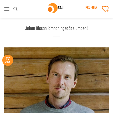
Skip
PROFILER
to
content
Johan Olsson lämnar inget åt slumpen!
17
okt