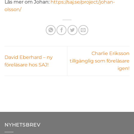
Läs mer om Johan:
https://saj.se/project/johan-
olsson/
Charlie Eriksson
David Eberhard – ny
tillgänglig som föreläsare
föreläsare hos SAJ!
igen!
NYHETSBREV