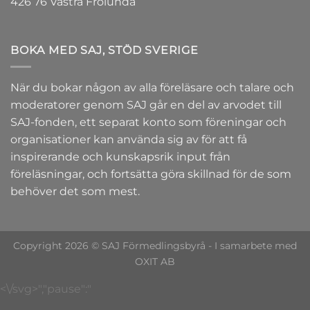
426 76 Västra Frölunda
BOKA MED SAJ, STÖD SVERIGE
När du bokar någon av alla föreläsare och talare och
moderatorer genom SAJ går en del av arvodet till
SAJ-fonden
, ett separat konto som föreningar och
organisationer kan använda sig av för att få
inspirerande och kunskapsrik input från
föreläsningar, och fortsätta göra skillnad för de som
behöver det som mest.
Copyright 2026 © SAJ Förmedlingsbyrå - I samarbete med
OXIT AB
<\/svg>","pause":"