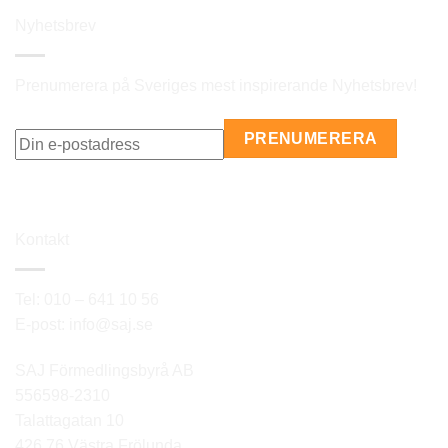
Nyhetsbrev
Prenumerera på Sveriges mest inspirerande Nyhetsbrev!
Kontakt
Tel: 010 – 641 10 56
E-post: info@saj.se
SAJ Förmedlingsbyrå AB
556598-2310
Talattagatan 10
426 76 Västra Frölunda