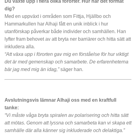
Du växte upp i flera olika förorter. Hur har det format
dig?
Med en uppväxt i områden som Fittja, Hjällbo och
Hammarkullen har Alhaji fått en unik inblick i hur
utanförskap påverkar både individer och samhällen. Han
lyfter fram behovet av att bryta ner barriärer och hitta sätt att
inkludera alla.
“Att växa upp i förorten gav mig en förståelse för hur viktigt
det är med gemenskap och samarbete. De erfarenheterna
bär jag med mig än idag,”
säger han.
Avslutningsvis lämnar Alhaji oss med en kraftfull
tanke:
“Vi måste våga bryta spiralen av polarisering och hitta sätt
att mötas. Genom att lyssna och samarbeta kan vi skapa ett
samhälle där alla känner sig inkluderade och delaktiga.”