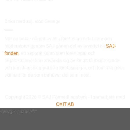
Boka med saj, stöd Sverige
När du bokar någon av alla föreläsare och talare och
moderatorer genom SAJ går en del av arvodet till
SAJ-
fonden
, ett separat konto som föreningar och
organisationer kan använda sig av för att få inspirerande
och kunskapsrik input från föreläsningar, och fortsätta göra
skillnad för de som behöver det som mest.
Copyright 2026 © SAJ Förmedlingsbyrå - I samarbete med
OXIT AB
<\/svg>","pause":"