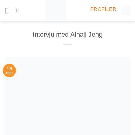
Skip
PROFILER
to
content
Intervju med Alhaji Jeng
19
dec