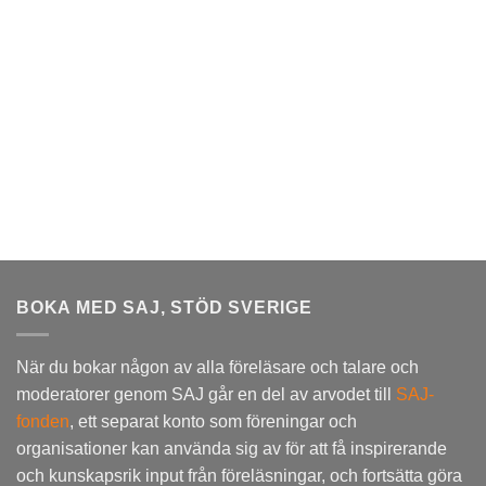
BOKA MED SAJ, STÖD SVERIGE
När du bokar någon av alla föreläsare och talare och
moderatorer genom SAJ går en del av arvodet till
SAJ-
fonden
, ett separat konto som föreningar och
organisationer kan använda sig av för att få inspirerande
och kunskapsrik input från föreläsningar, och fortsätta göra