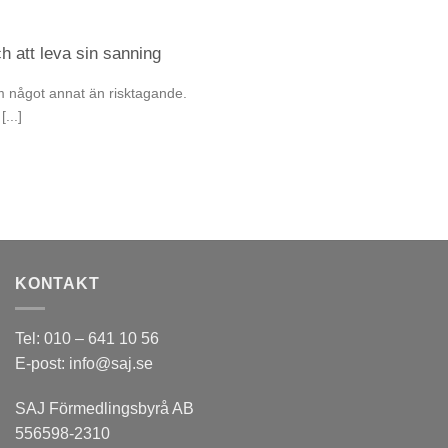
h att leva sin sanning
m något annat än risktagande.
...]
KONTAKT
Tel: 010 – 641 10 56
E-post: info@saj.se
SAJ Förmedlingsbyrå AB
556598-2310