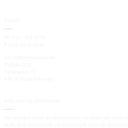
Kontakt
Tel: 010 – 641 10 56
E-post: info@saj.se
SAJ Förmedlingsbyrå AB
556598-2310
Talattagatan 10
426 76 Västra Frölunda
Boka med saj, stöd Sverige
När du bokar någon av alla föreläsare och talare och moderat
av för att få inspirerande och kunskapsrik input från föreläsni