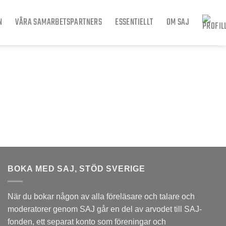
N
VÅRA SAMARBETSPARTNERS
ESSENTIELLT
OM SAJ
BOKA MED SAJ, STÖD SVERIGE
När du bokar någon av alla föreläsare och talare och
moderatorer genom SAJ går en del av arvodet till
SAJ-
fonden
, ett separat konto som föreningar och