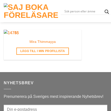
Skip
to
content
Mira Thimmayya
LÄGG TILL I MIN PROFILLISTA
NYHETSBREV
Prenumerera på Sveriges mest inspirerande Nyhetsbrev!