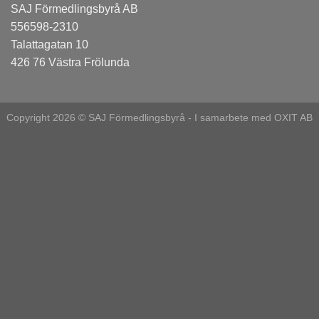
SAJ Förmedlingsbyrå AB
556598-2310
Talattagatan 10
426 76 Västra Frölunda
Copyright 2026 © SAJ Förmedlingsbyrå - I samarbete med
OXIT AB