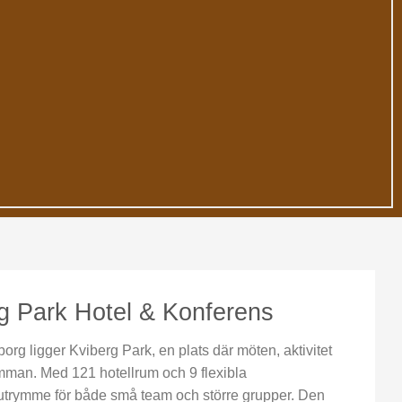
g Park Hotel & Konferens
org ligger Kviberg Park, en plats där möten, aktivitet
amman. Med 121 hotellrum och 9 flexibla
 utrymme för både små team och större grupper. Den