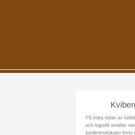
Kviber
På östra sidan av Göteb
och logistik smälter s
konferenslokaler finns