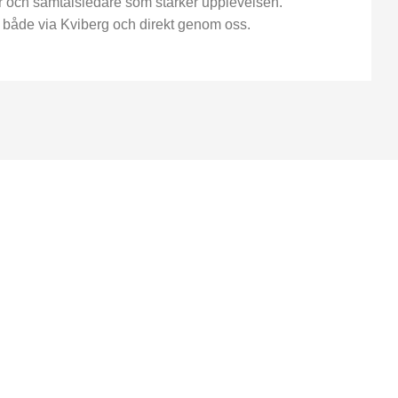
örer och samtalsledare som stärker upplevelsen.
både via Kviberg och direkt genom oss.