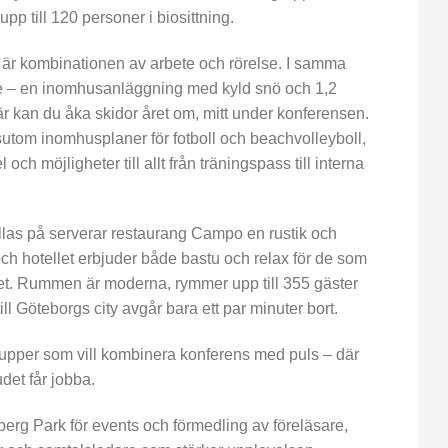
pp till 120 personer i biosittning.
är kombinationen av arbete och rörelse. I samma
 – en inomhusanläggning med kyld snö och 1,2
r kan du åka skidor året om, mitt under konferensen.
sutom inomhusplaner för fotboll och beachvolleyboll,
och möjligheter till allt från träningspass till interna
llas på serverar restaurang Campo en rustik och
ch hotellet erbjuder både bastu och relax för de som
lhet. Rummen är moderna, rymmer upp till 355 gäster
ill Göteborgs city avgår bara ett par minuter bort.
upper som vill kombinera konferens med puls – där
et får jobba.
erg Park för events och förmedling av föreläsare,