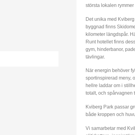
största lokalen rymmer u
Det unika med Kviberg 
byggnad finns Skidome
kilometer längdspår. Hä
Runt hotellet finns des
gym, hinderbanor, padel 
tävlingar.
När energin behöver fy
sportinspirerad meny, o
hellre laddar om i stil
totalt, och spårvagnen t
Kviberg Park passar gr
både kroppen och huvud
Vi samarbetar med Kvib